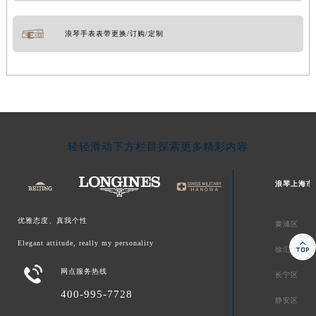
浪琴手表表带更换/订购/定制
轻轻滑动下方栏目探索更多精彩内容
浪琴上海市
优雅态度、真我个性
黄浦区

Elegant attitude, really my personality
徐汇区

网点服务热线
长宁区
400-995-7728
静安区