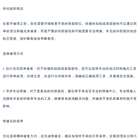
评估损坏情况
在着手修理之前，首先需要仔细检查手表的受损部位。轻微的划痕或表面损伤可以通过简
单的清洁和抛光来修复；而更严重的内部损伤则可能需要专业维修。常见的内部损伤包括
机芯受损、指针断裂或表带断裂等。
选择修理方式
1.自行尝试简单修复：对于轻微的划痕或表面损伤，您可以使用专业的清洁剂和抛光工具
进行简单处理。但请注意，在进行任何操作前，请确保正确使用工具，并遵循安全指南。
2.寻求专业维修：对于更复杂的内部损伤，建议将手表送至专业的维修中心。专业维修人
员拥有丰富的经验和专业的工具，能够更有效地解决问题，并确保手表的质量和性能不受
影响。
维修后的保养
无论选择哪种修复方式，在完成维修后，都应加强对手表的日常保养。定期清理灰尘和污