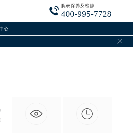
腕表保养及检修

400-995-7728
中心


仅
问