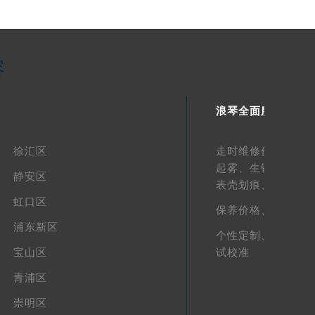
容
浪琴全面服务
徐汇区
走时维修价格、
走
起雾、
生锈维修价
静安区
表壳划痕、
表带划
虹口区
保养价格、
外观维
浦东新区
个性定制、
真假鉴
宝山区
试校准
青浦区
崇明区