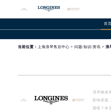
首
当前位置：
上海浪琴售后中心
>
问题/知识/资讯
> 
浪琴腕表
影响美观
题呢？本